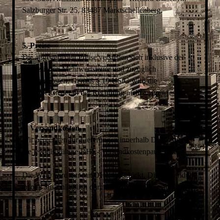
Salzburger Str. 25, 83487 Marktschellenberg.
5. Preise
Die angegebenen Preise verstehen sich inklusive der
gesetzlichen Mehrwertsteuer und zuzüglich
Versandkosten. Gemäß § 19 UStG wird die
Mehrwertsteuer in der Rechnung nicht ausgewiesen.
6. Versandkosten
Wir berechnen für Lieferungen innerhalb Deutschlands
die jeweils gültige DHL- Versandkostenpauschale.
Die Ware wird nur mit DHL verschickt. Die Versendung
erfolgt ausschließlich durch versicherten Versand.