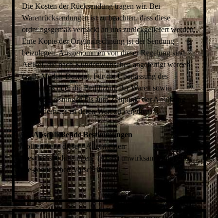
Die Kosten der Rücksendung tragen wir. Bei
Warenrücksendungen ist zu beachten, dass diese
ordnungsgemäß verpackt an uns zurückgeliefert werden.
Eine Kopie der Originalrechnung ist der Sendung
beizulegen. Ausgenommen von dieser Regelung sind
Artikel, die nach Kundenwünschen angefertigt werden
(z. B. Modell-Design). Für die Überlassung des
Gebrauchs oder die Benutzung der Waren sowie
sonstige Leistungen bis zum Zeitpunkt der Ausübung
des Widerrufes ist deren Wert zu vergüten.
14. Abschließende Bestimmungen
Sollten Teile dieser "Allgemeinen
Geschäftsbedingungen" (AGB) unwirksam sein, gelten
die gesetzlichen Vorschriften.