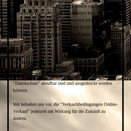
Kontakt aufzunehmen, damit wir unsere eigenen
Ansprüche gegenüber dem Frachtführer bzw. der
Transportversicherung geltend machen können. Die
komplette Umverpackung der Ware ist bis zur Klärung
des Schadenersatzanspruches vom Käufer
aufzubewahren.
11. Datenschutz
Es wird an dieser Stelle auf die
Datenschutzbestimmungen verwiesen, die unter
"Datenschutz" abrufbar sind und ausgedruckt werden
können.
Wir behalten uns vor, die "Verkaufsbedingungen Online-
Verkauf" jederzeit mit Wirkung für die Zukunft zu
ändern.