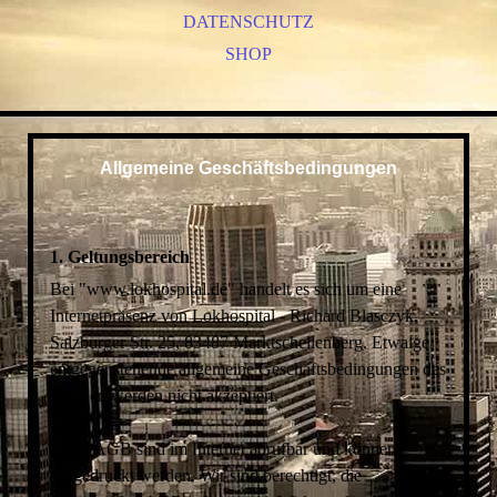
DATENSCHUTZ
SHOP
Allgemeine Geschäftsbedingungen
1. Geltungsbereich
Bei "www.lokhospital.de" handelt es sich um eine
Internetpräsenz von Lokhospital - Richard Blasczyk,
Salzburger Str. 25, 83487 Marktschellenberg. Etwaige
entgegenstehende allgemeine Geschäftsbedingungen des
Kunden werden nicht akzeptiert.
Diese AGB sind im Internet abrufbar und können
ausgedruckt werden. Wir sind berechtigt, die