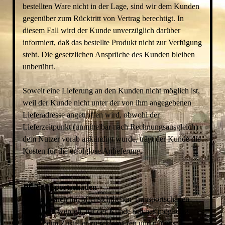
bestellten Ware nicht in der Lage, sind wir dem Kunden
gegenüber zum Rücktritt von Vertrag berechtigt. In
diesem Fall wird der Kunde unverzüglich darüber
informiert, daß das bestellte Produkt nicht zur Verfügung
steht. Die gesetzlichen Ansprüche des Kunden bleiben
unberührt.
Soweit eine Lieferung an den Kunden nicht möglich ist,
weil der Kunde nicht unter der von ihm angegebenen
Lieferadresse angetroffen wird, obwohl der
Lieferzeitpunkt (unmittelbar nach Rechnungsausgleich)
dem Nutzer vorab ankündigt wurde, trägt der Kunde die
Kosten für die erfolglose Anlieferung.
10. Transportschäden
Sollten Waren mit offensichtlichen Transportschäden
angeliefert werden, hat der Kunde solches möglichst
sofort beim Zusteller zu reklamieren und mit uns