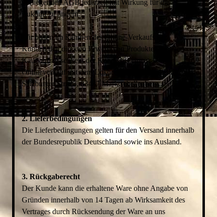
vorliegenden AGB jederzeit mit Wirkung für die
Zukunft zu ändern.
Wir bieten im Rahmen des Online-Verkaufs dem
Kunden den direkten Erwerb von Produkten an. Den
Kaufvertrag schließt der Kunde bei einem
Onlineverkauf mit dem Lokhospital - Richard Blasczyk,
Salzburger Str. 25, 83487 Marktschellenberg..
2. Lieferbedingungen
Die Lieferbedingungen gelten für den Versand innerhalb
der Bundesrepublik Deutschland sowie ins Ausland.
3. Rückgaberecht
Der Kunde kann die erhaltene Ware ohne Angabe von
Gründen innerhalb von 14 Tagen ab Wirksamkeit des
Vertrages durch Rücksendung der Ware an uns